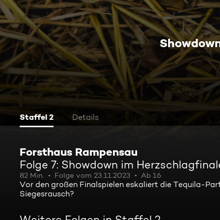
Showdown 
Staffel 2
Details
Forsthaus Rampensau
Folge 7: Showdown im Herzschlagfinal
82 Min.
Folge vom 23.11.2023
Ab 16
Vor den großen Finalspielen eskaliert die Tequila-Part
Siegesrausch?
Weitere Folgen in Staffel 2