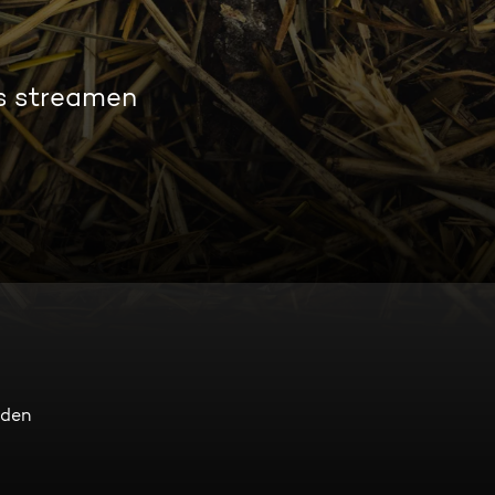
os streamen
 den