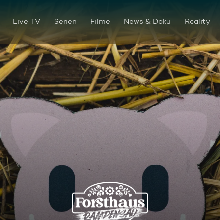
Live TV
Serien
Filme
News & Doku
Reality
Showdown im Herzschlagfina