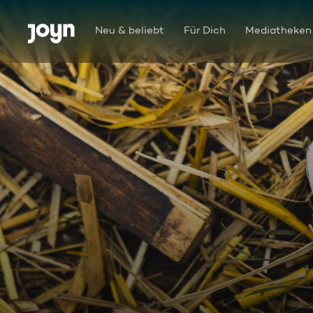
Zum Inhalt springen
Barrierefrei
Neu & beliebt
Für Dich
Mediatheken