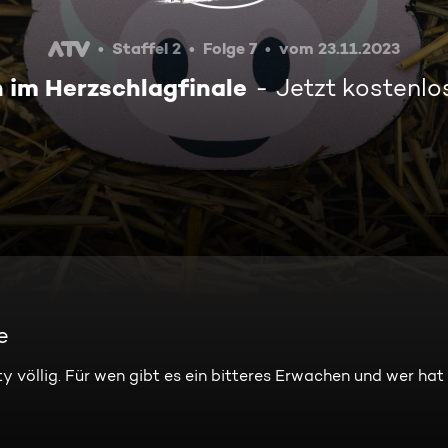
Staffel 2
Folge 7
vom 23.11.2023
im Herzschlagfinale
Jetzt kostenl
e
y völlig. Für wen gibt es ein bitteres Erwachen und wer hat