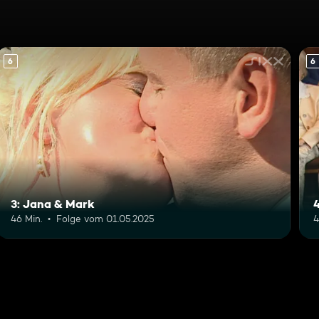
6
6
3: Jana & Mark
46 Min.
Folge vom 01.05.2025
4