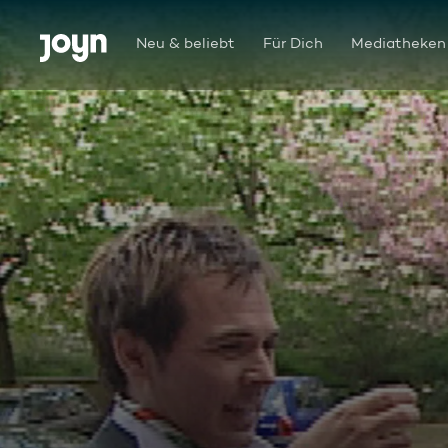
Zum Inhalt springen
Barrierefrei
Neu & beliebt
Für Dich
Mediatheken