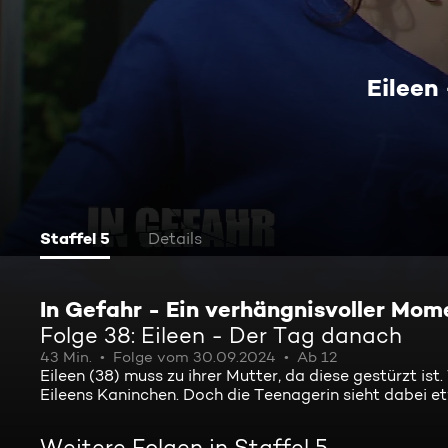
Eileen
Staffel 5
Details
In Gefahr - Ein verhängnisvoller Mom
Folge 38: Eileen - Der Tag danach
43 Min.
Folge vom 30.09.2024
Ab 12
Eileen (38) muss zu ihrer Mutter, da diese gestürzt 
Eileens Kaninchen. Doch die Teenagerin sieht dabei et
Weitere Folgen in Staffel 5