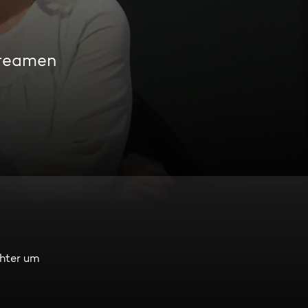
treamen
chter um