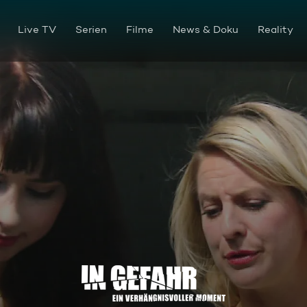
Live TV
Serien
Filme
News & Doku
Reality
Eileen - Der Tag danach