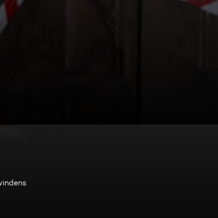
n
windens