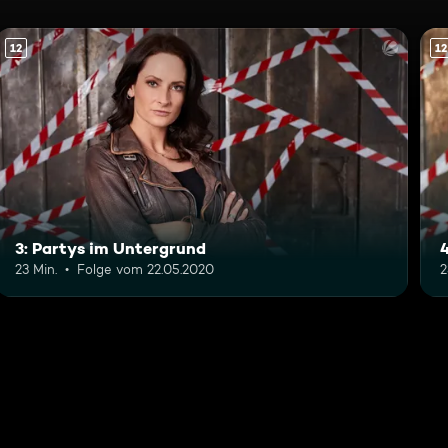
12
12
3: Partys im Untergrund
23 Min.
Folge vom 22.05.2020
2