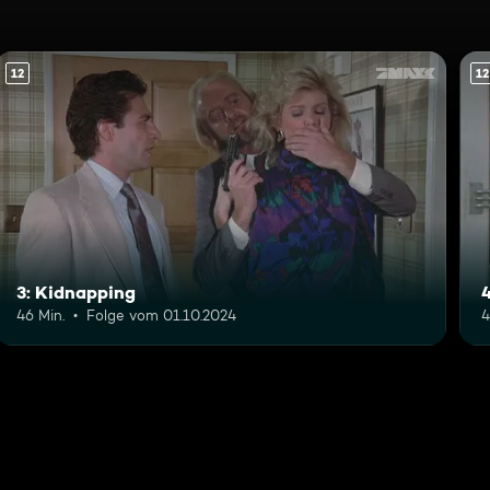
12
12
3: Kidnapping
46 Min.
Folge vom 01.10.2024
4