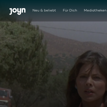
Zum Inhalt springen
Barrierefrei
Neu & beliebt
Für Dich
Mediatheken