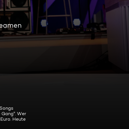
treamen
r Songs
e Gang". Wer
 Euro. Heute