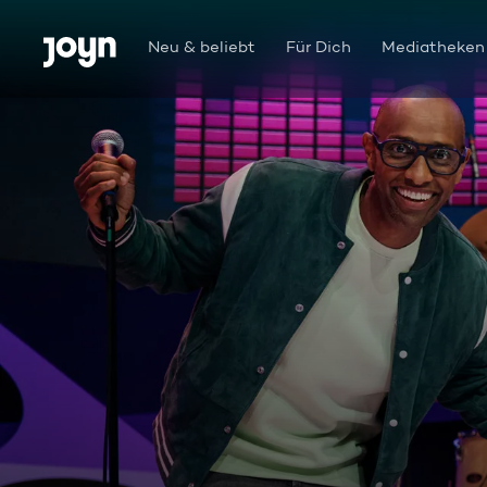
Zum Inhalt springen
Barrierefrei
Neu & beliebt
Für Dich
Mediatheken