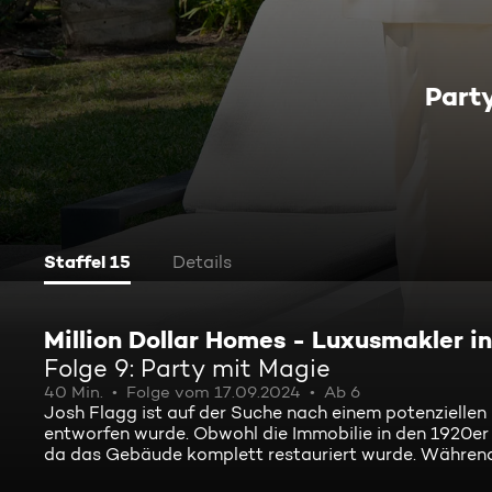
Part
Staffel 15
Details
Million Dollar Homes - Luxusmakler in
Folge 9: Party mit Magie
40 Min.
Folge vom 17.09.2024
Ab 6
Josh Flagg ist auf der Suche nach einem potenziellen
entworfen wurde. Obwohl die Immobilie in den 1920er
da das Gebäude komplett restauriert wurde. Während