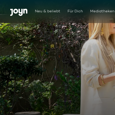
Zum Inhalt springen
Barrierefrei
Neu & beliebt
Für Dich
Mediatheken