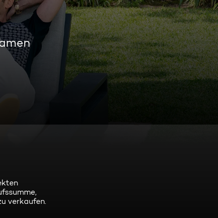
eamen
ekten
aufssumme,
u verkaufen.