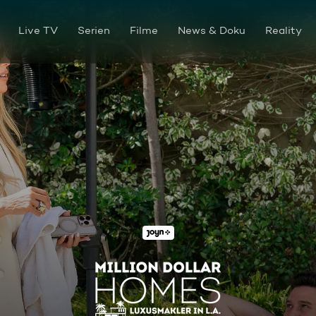
Live TV
Serien
Filme
News & Doku
Reality
Party mit Magie