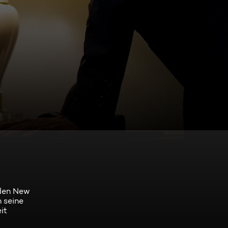
nden New
 seine
it