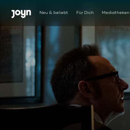
Zum Inhalt springen
Barrierefrei
Neu & beliebt
Für Dich
Mediatheken