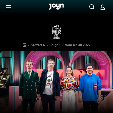
Zum Inhalt springen
Barrierefrei
Verliert Joko seine Show gle
Staffel 4
Folge 1
vom 02.08.2022