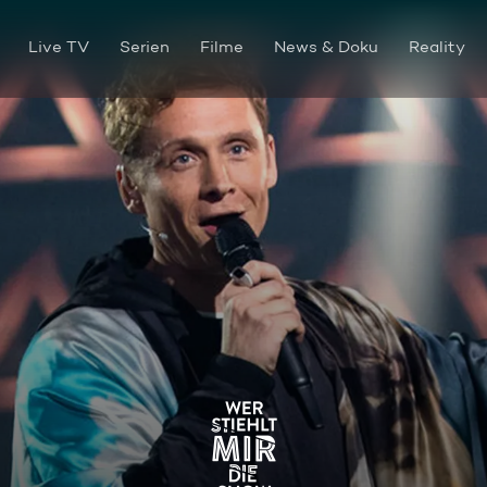
Live TV
Serien
Filme
News & Doku
Reality
Zugabe von Matthias Schwei