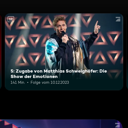
12
5: Zugabe von Matthias Schweighöfer: Die
Show der Emotionen
141 Min.
Folge vom 10.12.2023