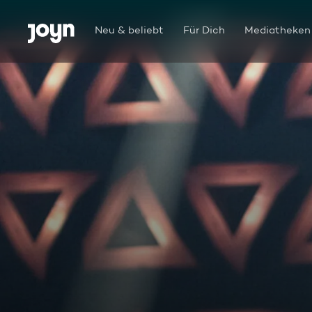
Zum Inhalt springen
Barrierefrei
Neu & beliebt
Für Dich
Mediatheken