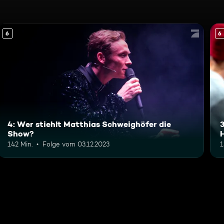
6
6
4: Wer stiehlt Matthias Schweighöfer die
3
Show?
142 Min.
Folge vom 03.12.2023
1