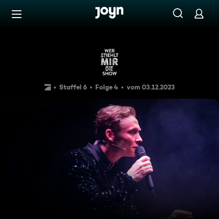
Zum Inhalt springen
Barrierefrei
Wer stiehlt Matthias Schwei
Staffel 6
Folge 4
vom 03.12.2023