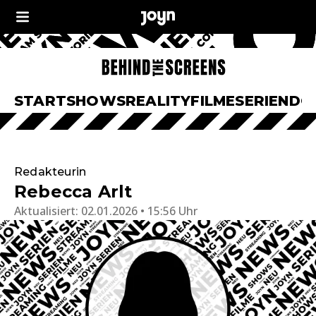
START
SHOWS
REALITY
FILME
SERIEN
DO
Redakteurin
Rebecca Arlt
Aktualisiert:
02.01.2026 • 15:56 Uhr