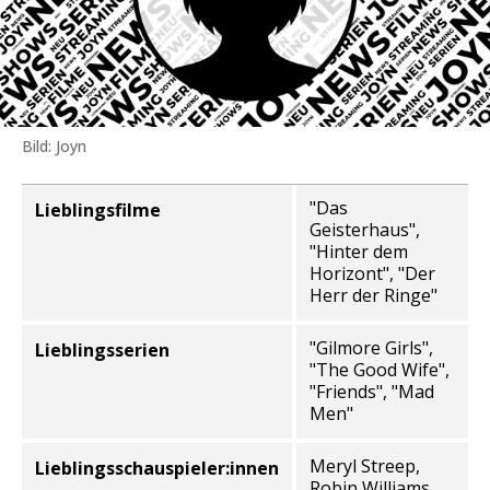
Bild: Joyn
"Das
Lieblingsfilme
Informationen zur Person
Geisterhaus",
"Hinter dem
Horizont", "Der
Herr der Ringe"
"Gilmore Girls",
Lieblingsserien
"The Good Wife",
"Friends", "Mad
Men"
Meryl Streep,
Lieblingsschauspieler:innen
Robin Williams