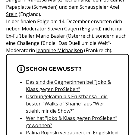
Papaplatte
(Schweden) und dem Schauspieler
Axel
Stein
(England).
In der finalen Folge am 14. Dezember erwarten dich
neben Moderator
Steven Gätjen
(England) nicht nur
Ex-Fußballer
Mario Basler
(Österreich), sondern auch
eine Challenge für die "Das Duell um die Welt"-
Moderatorin
Jeannine Michaelsen
(Frankreich).
Wichtige Hinweise & Informationen 
SCHON GEWUSST?
Das sind die Gegner:innen bei "Joko &
Klaas gegen ProSieben"
Dschungelcamp bis Frusthansa - die
besten "Walks of Shame" aus
"Wer
stiehlt mir die Show?"
Wer hat "Joko & Klaas gegen ProSieben"
gewonnen?
Palina Rojinski verzaubert im Engelskleid