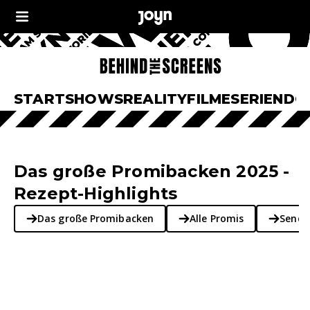
START
SHOWS
REALITY
FILME
SERIEN
DO
Das große Promibacken 2025 -
Rezept-Highlights
Das große Promibacken
Alle Promis
Sende