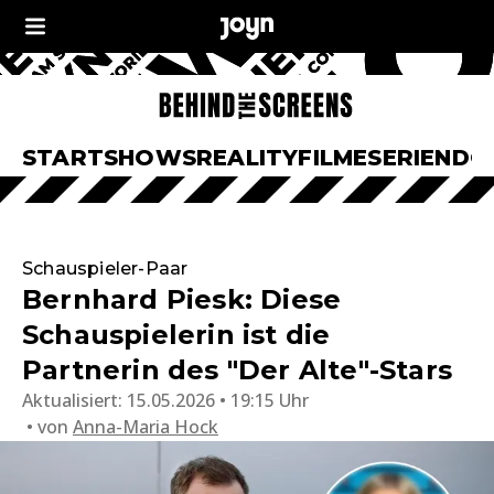
START
SHOWS
REALITY
FILME
SERIEN
DO
Schauspieler-Paar
Bernhard Piesk: Diese
Schauspielerin ist die
Partnerin des "Der Alte"-Stars
Aktualisiert:
15.05.2026 • 19:15 Uhr
von
Anna-Maria Hock