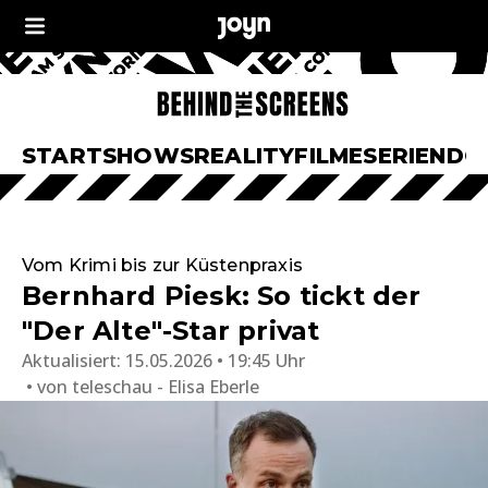
START
SHOWS
REALITY
FILME
SERIEN
DO
Vom Krimi bis zur Küstenpraxis
Bernhard Piesk: So tickt der
"Der Alte"-Star privat
Aktualisiert:
15.05.2026 • 19:45 Uhr
von
teleschau - Elisa Eberle