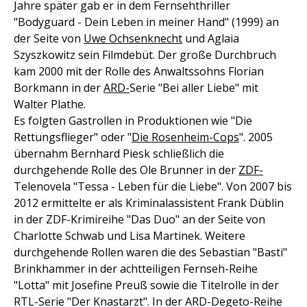
Jahre später gab er in dem Fernsehthriller
"Bodyguard - Dein Leben in meiner Hand" (1999) an
der Seite von
Uwe Ochsenknecht
und Aglaia
Szyszkowitz sein Filmdebüt. Der große Durchbruch
kam 2000 mit der Rolle des Anwaltssohns Florian
Borkmann in der
ARD-
Serie "Bei aller Liebe" mit
Walter Plathe.
Es folgten Gastrollen in Produktionen wie "Die
Rettungsflieger" oder "
Die Rosenheim-Cops
". 2005
übernahm Bernhard Piesk schließlich die
durchgehende Rolle des Ole Brunner in der
ZDF-
Telenovela "Tessa - Leben für die Liebe". Von 2007 bis
2012 ermittelte er als Kriminalassistent Frank Düblin
in der ZDF-Krimireihe "Das Duo" an der Seite von
Charlotte Schwab und Lisa Martinek. Weitere
durchgehende Rollen waren die des Sebastian "Basti"
Brinkhammer in der achtteiligen Fernseh-Reihe
"Lotta" mit Josefine Preuß sowie die Titelrolle in der
RTL-Serie "Der Knastarzt". In der ARD-Degeto-Reihe