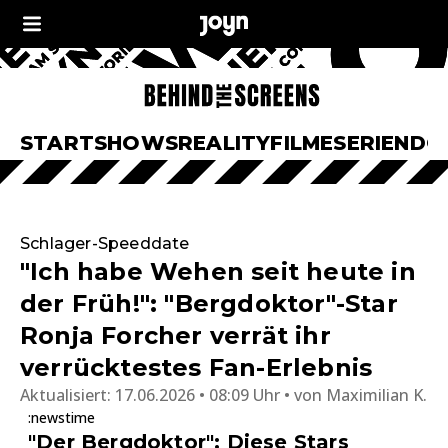
START
SHOWS
REALITY
FILME
SERIEN
DO
Schlager-Speeddate
"Ich habe Wehen seit heute in
der Früh!": "Bergdoktor"-Star
Ronja Forcher verrät ihr
verrücktestes Fan-Erlebnis
Aktualisiert:
17.06.2026 • 08:09 Uhr
von
Maximilian K.
:newstime
"Der Bergdoktor": Diese Stars