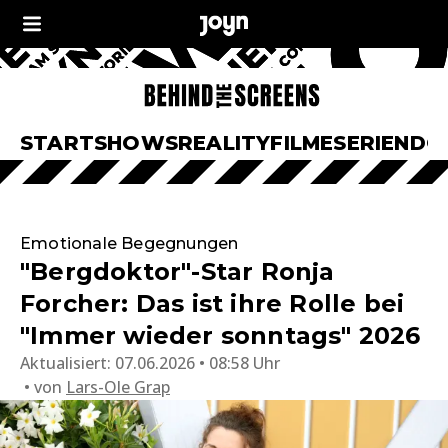
START
SHOWS
REALITY
FILME
SERIEN
DO
Emotionale Begegnungen
"Bergdoktor"-Star Ronja
Forcher: Das ist ihre Rolle bei
"Immer wieder sonntags" 2026
Aktualisiert:
07.06.2026 • 08:58 Uhr
von
Lars-Ole Grap