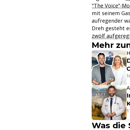
"The Voice"-Mo
mit seinem Gast
aufregender war
Dreh gesteht er
zwölf aufgereg
Mehr zum
H
D
C
1
A
I
K
1
Was die 