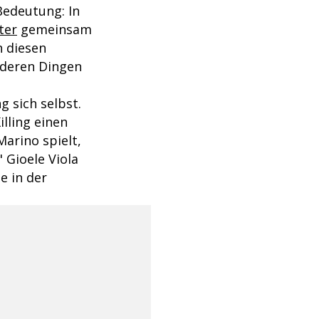
Bedeutung: In
ter
gemeinsam
n diesen
nderen Dingen
ng sich selbst.
illing einen
Marino spielt,
 Gioele Viola
e in der