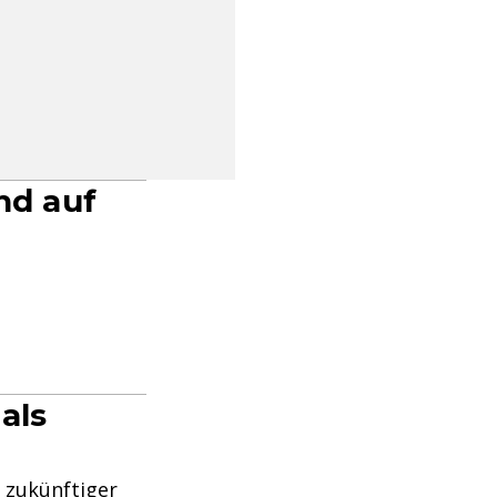
nd auf
als
d
zukünftiger