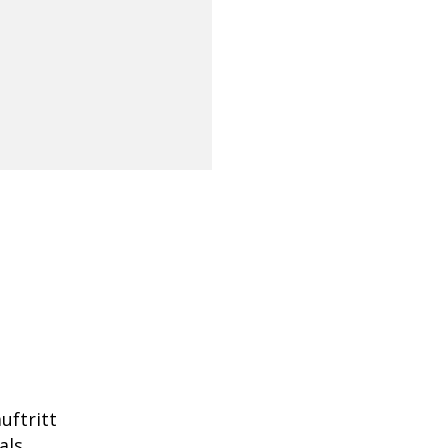
uftritt
als