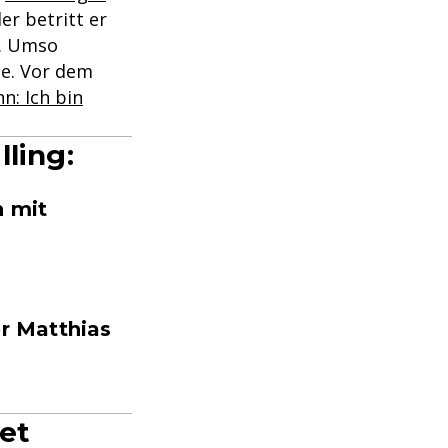
er betritt er
d. Umso
ie. Vor dem
hn: Ich bin
ling:
n mit
er Matthias
et