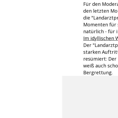
Für den Modera
den letzten M
die "Landarztpr
Momenten für s
natürlich - für
Im idyllischen
Der "Landarztpr
starken Auftrit
resümiert: Der
weiß auch schon
Bergrettung.