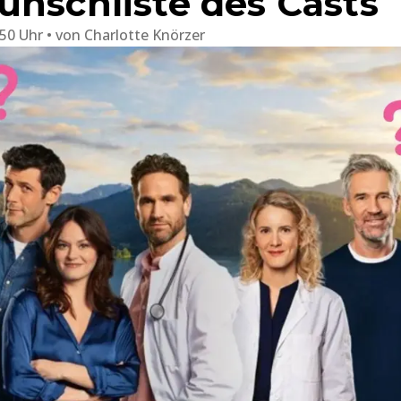
unschliste des Casts
:50 Uhr
von
Charlotte Knörzer