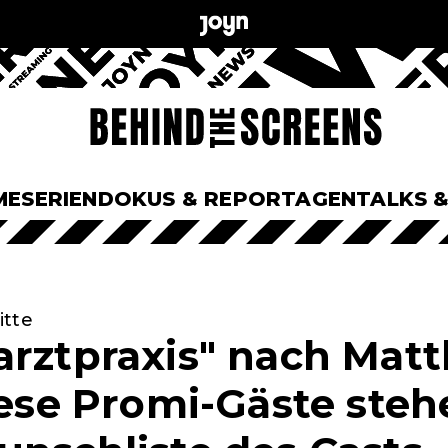
ME
SERIEN
DOKUS & REPORTAGEN
TALKS 
itte
arztpraxis" nach Matt
Diese Promi-Gäste ste