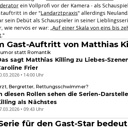
derator
ein Vollprofi vor der Kamera - als Schauspiel
auftritt in der "
Landarztpraxis
" allerdings Neulan
 sein Debüt als Schauspieler in seiner Lieblingsser
, wie nervös er war: „
Auf einer Skala von eins bis ze
t
."
 Gast-Auftritt von Matthias Kil
umor statt Romantik
as sagt Matthias Killing zu Liebes-Szene
aroline Frier
0.03.2026 • 14:00 Uhr
rzt, Bergretter, Rettungsschwimmer?
n diesen Rollen sehen die Serien-Darstell
illing als Nächstes
7.03.2026 • 09:43 Uhr
Serie für den Gast-Star bedeut