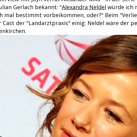
ulian Gerlach bekannt: "
Alexandra Neldel
würde ich 
h mal bestimmt vorbeikommen, oder?" Beim "Verlieb
er Cast der "Landarztpraxis" einig: Neldel wäre der p
enkirchen.