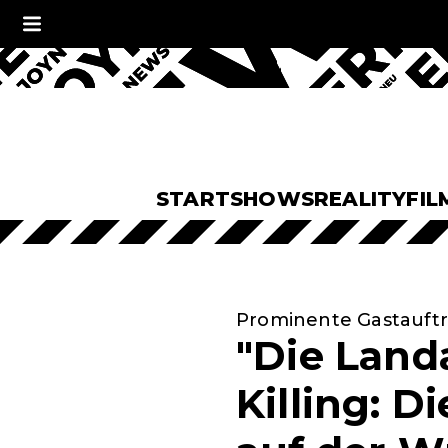
START
SHOWS
REALITY
FIL
Prominente Gastauftr
"Die Land
Killing: 