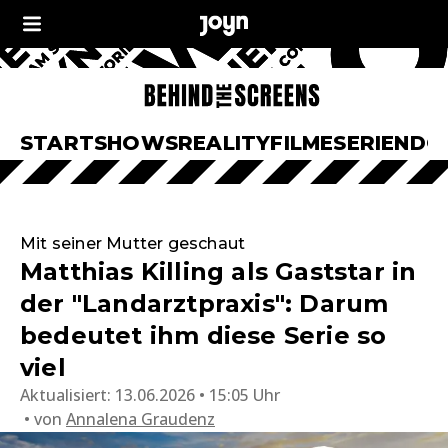
START
SHOWS
REALITY
FILME
SERIEN
DO
Mit seiner Mutter geschaut
Matthias Killing als Gaststar in
der "Landarztpraxis": Darum
bedeutet ihm diese Serie so
viel
Aktualisiert:
13.06.2026 • 15:05 Uhr
von
Annalena Graudenz