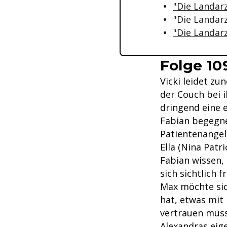
"Die Landarz
"Die Landar
"Die Landarz
Folge 109
Vicki leidet z
der Couch bei 
dringend eine e
Fabian begegnet
Patientenangel
Ella (Nina Patr
Fabian wissen, 
sich sichtlich f
Max möchte sich
hat, etwas mit 
vertrauen müss
Alexandras eig