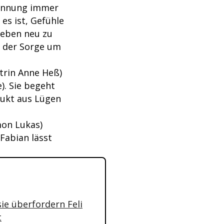
rennung immer
es ist, Gefühle
Leben neu zu
d der Sorge um
trin Anne Heß)
). Sie begeht
rukt aus Lügen
mon Lukas)
Fabian lässt
sie überfordern Feli
t