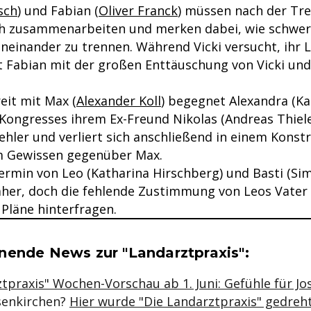
isch
) und Fabian (
Oliver Franck
) müssen nach der T
ch zusammenarbeiten und merken dabei, wie schwer 
oneinander zu trennen. Während Vicki versucht, ihr 
 Fabian mit der großen Enttäuschung von Vicki un
eit mit Max (
Alexander Koll
) begegnet Alexandra (Ka
Kongresses ihrem Ex-Freund Nikolas (Andreas Thiele
ehler und verliert sich anschließend in einem Konst
m Gewissen gegenüber Max.
ermin von Leo (Katharina Hirschberg) und Basti (Si
her, doch die fehlende Zustimmung von Leos Vater 
 Pläne hinterfragen.
se & Informationen zum Inhalt
nende News zur "Landarztpraxis":
tpraxis" Wochen-Vorschau ab 1. Juni: Gefühle für Jo
senkirchen?
Hier wurde "Die Landarztpraxis" gedreh