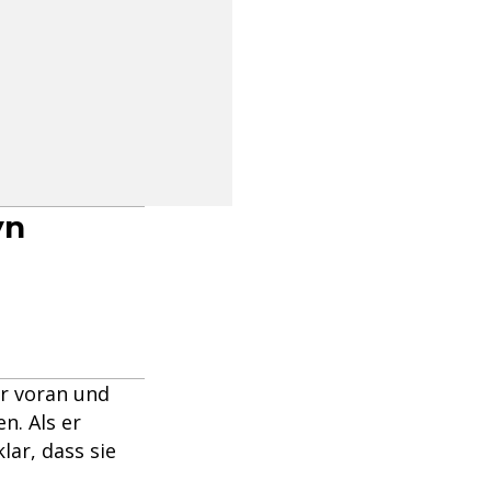
yn
ar voran und
n. Als er
lar, dass sie