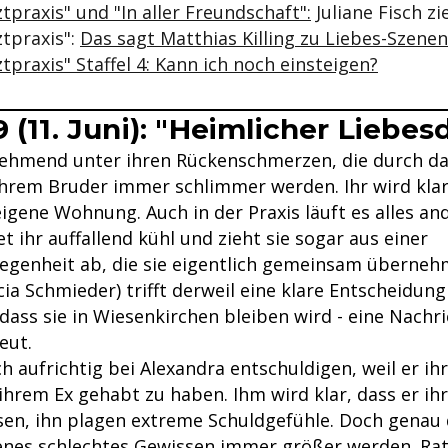
tpraxis" und "In aller Freundschaft":
Juliane Fisch zi
ztpraxis":
Das sagt Matthias Killing zu Liebes-Szenen
tpraxis" Staffel 4: Kann ich noch einsteigen?
 (11. Juni): "Heimlicher Liebes
unehmend unter ihren Rückenschmerzen, die durch da
ihrem Bruder immer schlimmer werden. Ihr wird klar
igene Wohnung. Auch in der Praxis läuft es alles and
 ihr auffallend kühl und zieht sie sogar aus einer
egenheit ab, die sie eigentlich gemeinsam überneh
icia Schmieder) trifft derweil eine klare Entscheidung
dass sie in Wiesenkirchen bleiben wird - eine Nachri
reut.
 aufrichtig bei Alexandra entschuldigen, weil er ihr
ihrem Ex gehabt zu haben. Ihm wird klar, dass er ih
en, ihn plagen extreme Schuldgefühle. Doch genau 
enes schlechtes Gewissen immer größer werden. Ratl