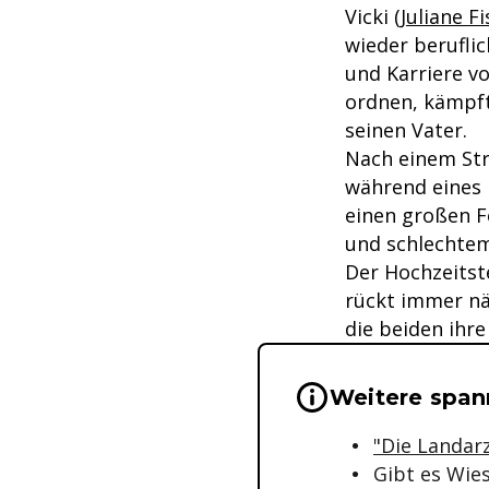
Vicki (
Juliane F
wieder berufli
und Karriere v
ordnen, kämpft
seinen Vater.
Nach einem Str
während eines 
einen großen F
und schlechte
Der Hochzeitst
rückt immer nä
die beiden ihre
Wichtige Hinwei
Weitere span
"Die Landarz
Gibt es Wie