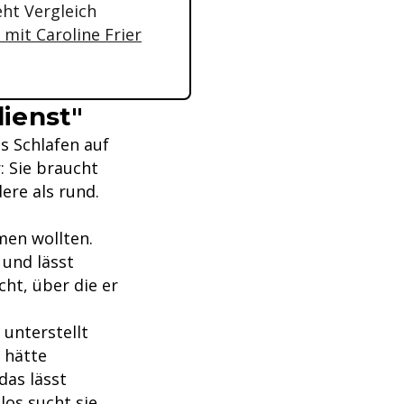
eht Vergleich
 mit Caroline Frier
dienst"
s Schlafen auf
: Sie braucht
ere als rund.
men wollten.
 und lässt
cht, über die er
 unterstellt
r hätte
das lässt
os sucht sie