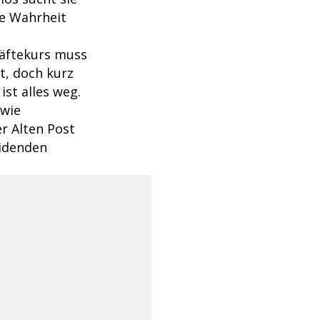
ie Wahrheit
räftekurs muss
et, doch kurz
st alles weg.
 wie
er Alten Post
eidenden