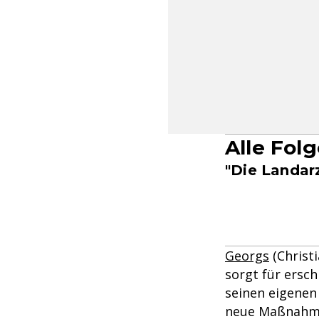
Alle Fol
"Die Landarz
Georgs
(Christ
sorgt für ersc
seinen eigenen 
neue Maßnahme