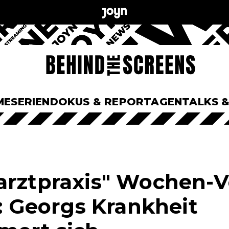
ME
SERIEN
DOKUS & REPORTAGEN
TALKS 
arztpraxis" Wochen-
i: Georgs Krankheit