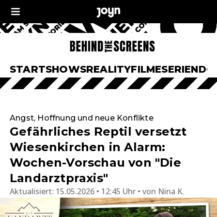
START
SHOWS
REALITY
FILME
SERIEN
DO
Angst, Hoffnung und neue Konflikte
Gefährliches Reptil versetzt
Wiesenkirchen in Alarm:
Wochen-Vorschau von "Die
Landarztpraxis"
Aktualisiert:
15.05.2026 • 12:45 Uhr
von
Nina K.