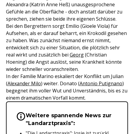
Alexandra (Katrin Anne Heß) unausgesprochene
Gefühle an die Oberfläche - doch anstatt darüber zu
sprechen, ziehen sie beide ihre eigenen Schlüsse.
Bei den Bergrettern sorgt Emilio (Gioele Viola) für
Aufsehen, als er darauf beharrt, ein Krokodil gesehen
zu haben. Was zunächst niemand ernst nimmt,
entwickelt sich zu einer Situation, die plötzlich sehr
real wirkt und zusätzlich bei
Georg
(Christian
Hoening) die Angst auslöst, seine Krankheit könnte
wieder schneller voranschreiten.
In der Familie Marino eskaliert der Konflikt um Julian
(
Alexander Milo
) weiter. Donato (
Antonio Putignano
)
begegnet ihm voller Wut und Unverständnis, bis es zu
einem dramatischen Vorfall kommt.
Weitere spannende News zur
Wichtige Hinweise & Informationen 
"Landarztpraxis":
"Die Landarztpraxis": Josie ist zurück!