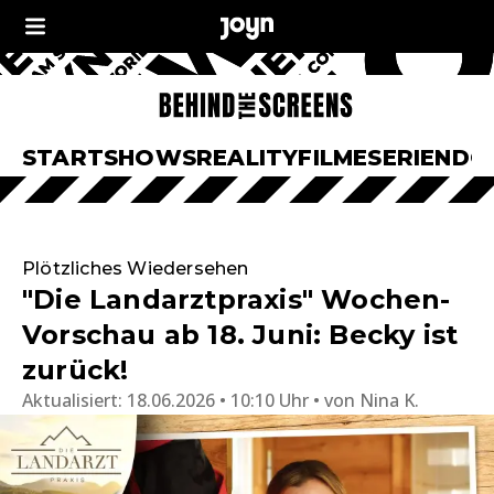
START
SHOWS
REALITY
FILME
SERIEN
DO
Plötzliches Wiedersehen
"Die Landarztpraxis" Wochen-
Vorschau ab 18. Juni: Becky ist
zurück!
Aktualisiert:
18.06.2026 • 10:10 Uhr
von
Nina K.