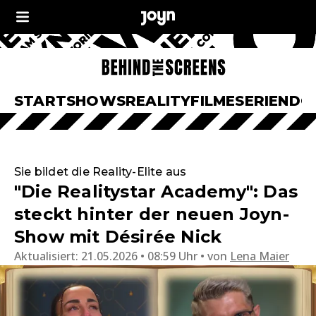
START
SHOWS
REALITY
FILME
SERIEN
DO
Sie bildet die Reality-Elite aus
"Die Realitystar Academy": Das
steckt hinter der neuen Joyn-
Show mit Désirée Nick
Aktualisiert:
21.05.2026 • 08:59 Uhr
von
Lena Maier