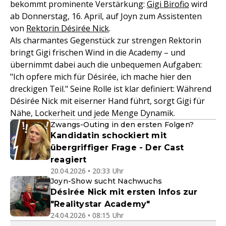
bekommt prominente Verstärkung:
Gigi Birofio
wird
ab Donnerstag, 16. April, auf Joyn zum Assistenten
von
Rektorin Désirée Nick
.
Als charmantes Gegenstück zur strengen Rektorin
bringt Gigi frischen Wind in die Academy – und
übernimmt dabei auch die unbequemen Aufgaben:
"Ich opfere mich für Désirée, ich mache hier den
dreckigen Teil." Seine Rolle ist klar definiert: Während
Désirée Nick mit eiserner Hand führt, sorgt Gigi für
Nähe, Lockerheit und jede Menge Dynamik.
Zwangs-Outing in den ersten Folgen?
Kandidatin schockiert mit
übergriffiger Frage - Der Cast
reagiert
20.04.2026 • 20:33 Uhr
Joyn-Show sucht Nachwuchs
Désirée Nick mit ersten Infos zur
"Realitystar Academy"
24.04.2026 • 08:15 Uhr