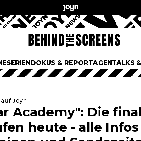
ME
SERIEN
DOKUS & REPORTAGEN
TALKS 
 auf Joyn
ar Academy": Die fina
fen heute - alle Infos