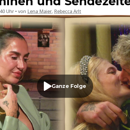
minen und Sendezeit
:40 Uhr
von
Lena Maier
,
Rebecca Arlt
Ganze Folge