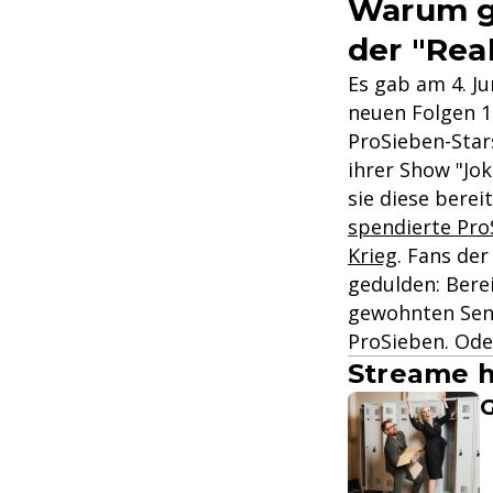
Warum ga
der "Rea
Es gab am 4. J
neuen Folgen 1
ProSieben-Sta
ihrer Show "Jo
sie diese berei
spendierte Pro
Krieg
. Fans de
gedulden: Bere
gewohnten Send
ProSieben. Ode
Streame h
G