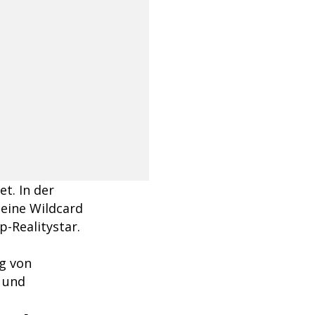
t. In der
eine Wildcard
p-Realitystar.
g von
 und