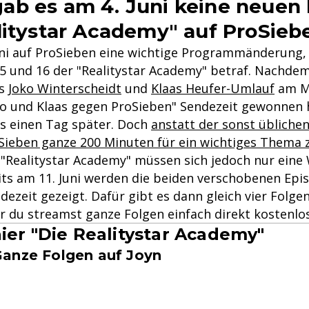
b es am 4. Juni keine neuen
litystar Academy" auf ProSieb
uni auf ProSieben eine wichtige Programmänderung,
5 und 16 der "Realitystar Academy" betraf. Nachde
rs
Joko Winterscheidt
und
Klaas Heufer-Umlauf
am Mi
ko und Klaas gegen ProSieben" Sendezeit gewonnen 
ts einen Tag später. Doch
anstatt der sonst übliche
Sieben ganze 200 Minuten für ein wichtiges Thema 
r "Realitystar Academy" müssen sich jedoch nur eine
its am 11. Juni werden die beiden verschobenen Epi
ezeit gezeigt. Dafür gibt es dann gleich vier Folge
r du streamst ganze Folgen einfach direkt kostenlos
ier "Die Realitystar Academy"
anze Folgen auf Joyn