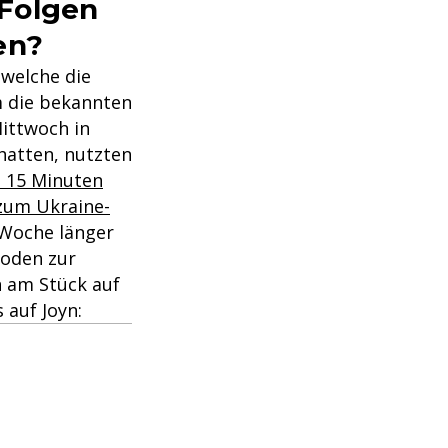
 Folgen
en?
 welche die
m die bekannten
ttwoch in
hatten, nutzten
n 15 Minuten
zum Ukraine-
 Woche länger
soden zur
n am Stück auf
 auf Joyn: