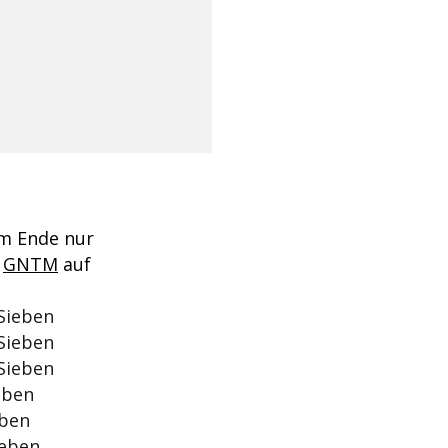
am Ende nur
h
GNTM
auf
oSieben
oSieben
oSieben
eben
eben
ieben