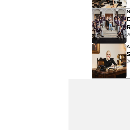
N
D
R
2
A
S
2