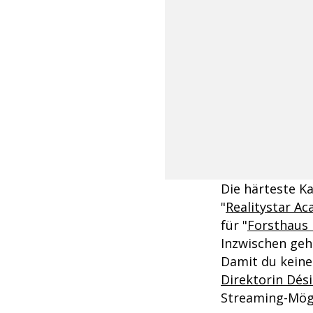
Die härteste Ka
"
Realitystar A
für "
Forsthaus
Inzwischen geht
Damit du keine
Direktorin Dési
Streaming-Mögl