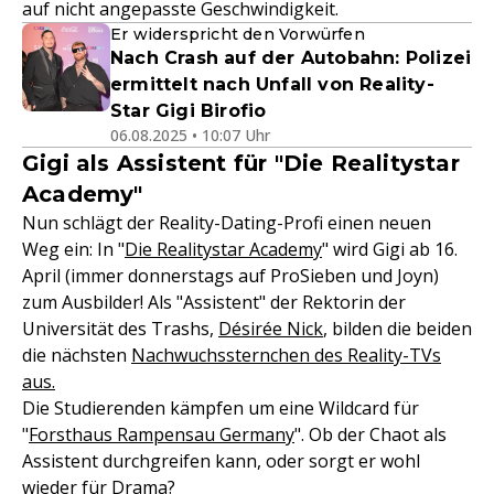
auf nicht angepasste Geschwindigkeit.
Er widerspricht den Vorwürfen
Nach Crash auf der Autobahn: Polizei
ermittelt nach Unfall von Reality-
Star Gigi Birofio
06.08.2025 • 10:07 Uhr
Gigi als Assistent für "Die Realitystar
Academy"
Nun schlägt der Reality-Dating-Profi einen neuen
Weg ein: In "
Die Realitystar Academy
" wird Gigi ab 16.
April (immer donnerstags auf ProSieben und Joyn)
zum Ausbilder! Als "Assistent" der Rektorin der
Universität des Trashs,
Désirée Nick
, bilden die beiden
die nächsten
Nachwuchssternchen des Reality-TVs
aus.
Die Studierenden kämpfen um eine Wildcard für
"
Forsthaus Rampensau Germany
". Ob der Chaot als
Assistent durchgreifen kann, oder sorgt er wohl
wieder für Drama?