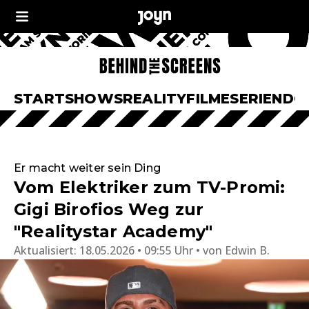
START
SHOWS
REALITY
FILME
SERIEN
DO
Er macht weiter sein Ding
Vom Elektriker zum TV-Promi:
Gigi Birofios Weg zur
"Realitystar Academy"
Aktualisiert:
18.05.2026 • 09:55 Uhr
von
Edwin B.