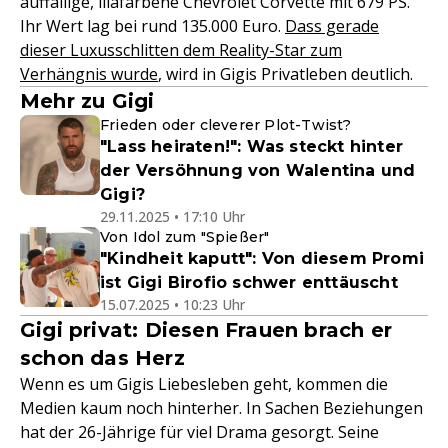
auffällige, lilafarbene Chevrolet Corvette mit 679 PS.
Ihr Wert lag bei rund 135.000 Euro.
Dass gerade
dieser Luxusschlitten dem Reality-Star zum
Verhängnis wurde
, wird in Gigis Privatleben deutlich.
Mehr zu Gigi
Frieden oder cleverer Plot-Twist?
"Lass heiraten!": Was steckt hinter
der Versöhnung von Walentina und
Gigi?
29.11.2025 • 17:10 Uhr
Von Idol zum "Spießer"
"Kindheit kaputt": Von diesem Promi
ist Gigi Birofio schwer enttäuscht
15.07.2025 • 10:23 Uhr
Gigi privat: Diesen Frauen brach er
schon das Herz
Wenn es um Gigis Liebesleben geht, kommen die
Medien kaum noch hinterher. In Sachen Beziehungen
hat der 26-Jährige für viel Drama gesorgt. Seine