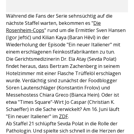
Während die Fans der Serie sehnsüchtig auf die
nächste Staffel warten, bekommen es "
Die
Rosenheim-Cops
" rund um die Ermittler Sven Hansen
(Igor Jeftić) und Kilian Kaya (Baran Hêvî) in der
Wiederholung der Episode "Ein neuer Italiener" mit
einem erschlagenen Feinkostfabrikanten zu tun.
Die Gerichtsmedizinerin Dr. Ela Atay (Sevda Polat)
findet heraus, dass Bertram Zachenberg in seinem
Hotelzimmer mit einer Flasche Trüffelöl erschlagen
wurde. Verdächtig sind zunächst der Foodblogger
Sören Lautenschläger (Konstantin Frolov) und
Messehostess Chiara Greco (Bianca Hein). Oder ist
etwa "Times Square"-Wirt Jo Caspar (Christian K.
Schaeffer) in die Sache verwickelt? Am 16. Juni läuft
"Ein neuer Italiener" im
ZDF
.
Ab Staffel 21 schlüpfte Sevda Polat in die Rolle der
Pathologin. Und spielte sich schnell in die Herzen der