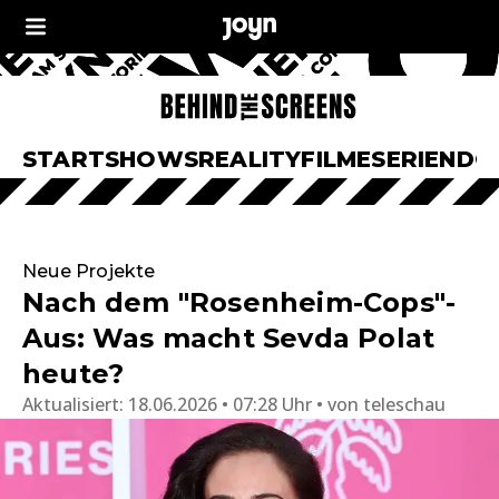
START
SHOWS
REALITY
FILME
SERIEN
DO
Neue Projekte
Nach dem "Rosenheim-Cops"-
Aus: Was macht Sevda Polat
heute?
Aktualisiert:
18.06.2026 • 07:28 Uhr
von
teleschau