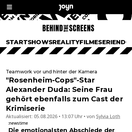
START
SHOWS
REALITY
FILME
SERIEN
DO
Teamwork vor und hinter der Kamera
"Rosenheim-Cops"-Star
Alexander Duda: Seine Frau
gehört ebenfalls zum Cast der
Krimiserie
Aktualisiert:
05.08.2026 • 13:07 Uhr
von
Sylvia Loth
:newstime
Die emotionalsten Abschiede der