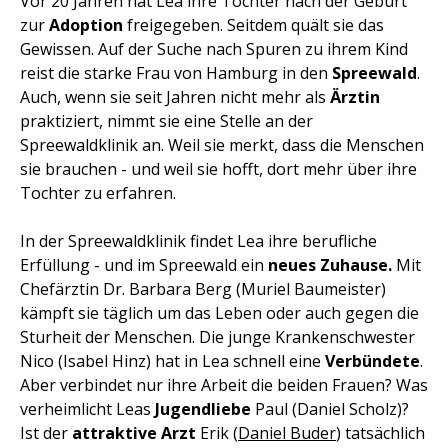
Vor 20 Jahren hat Lea ihre Tochter nach der Geburt
zur
Adoption
freigegeben. Seitdem quält sie das
Gewissen. Auf der Suche nach Spuren zu ihrem Kind
reist die starke Frau von Hamburg in den
Spreewald
.
Auch, wenn sie seit Jahren nicht mehr als
Ärztin
praktiziert, nimmt sie eine Stelle an der
Spreewaldklinik an. Weil sie merkt, dass die Menschen
sie brauchen - und weil sie hofft, dort mehr über ihre
Tochter zu erfahren.
In der Spreewaldklinik findet Lea ihre berufliche
Erfüllung - und im Spreewald ein
neues Zuhause.
Mit
Chefärztin Dr. Barbara Berg (Muriel Baumeister)
kämpft sie täglich um das Leben oder auch gegen die
Sturheit der Menschen. Die junge Krankenschwester
Nico (Isabel Hinz) hat in Lea schnell eine
Verbündete
.
Aber verbindet nur ihre Arbeit die beiden Frauen? Was
verheimlicht Leas
Jugendliebe
Paul (Daniel Scholz)?
Ist der
attraktive Arzt
Erik (
Daniel Buder
) tatsächlich