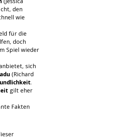
n
(Jessica
ucht, den
chnell wie
ld für die
lfen, doch
m Spiel wieder
 anbietet, sich
adu
(Richard
eundlichkeit
.
eit
gilt eher
ante Fakten
ieser