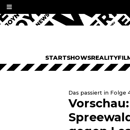
START
SHOWS
REALITY
FIL
Das passiert in Folge 
Vorschau:
Spreewaldk