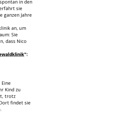
spontan in den
erfährt sie
ie ganzen Jahre
linik an, um
raum: Sie
n, dass Nico
ewaldklinik
":
. Eine
hr Kind zu
, trotz
Dort findet sie
.