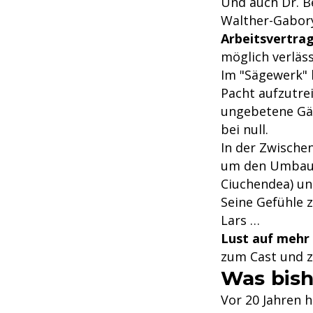
Und auch Dr. Be
Walther-Gabory
Arbeitsvertra
möglich verläs
Im "Sägewerk"
Pacht aufzutre
ungebetene Gäs
bei null.
In der Zwische
um den Umbau 
Ciuchendea) un
Seine Gefühle z
Lars …
Lust auf mehr 
zum Cast und z
Was bis
Vor 20 Jahren 