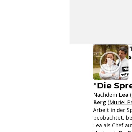
"
"Die Spr
Nachdem
Lea
(
Berg
(
Muriel B
Arbeit in der S
beobachtet, b
Lea als Chef au