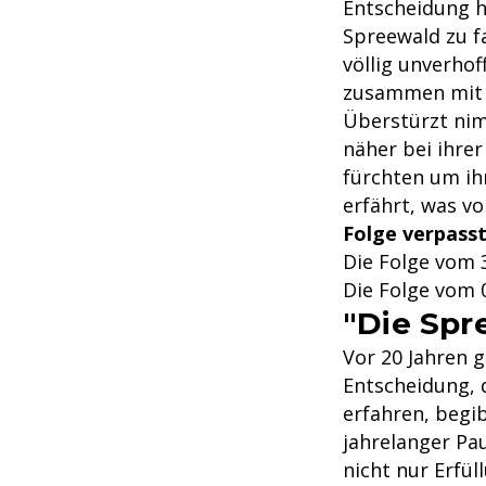
Entscheidung h
Spreewald zu fa
völlig unverho
zusammen mit 
Überstürzt nimm
näher bei ihrer
fürchten um ih
erfährt, was vo
Folge verpasst
Die Folge vom 
Die Folge vom 
"Die Spr
Vor 20 Jahren 
Entscheidung, 
erfahren, begi
jahrelanger Pau
nicht nur Erfül