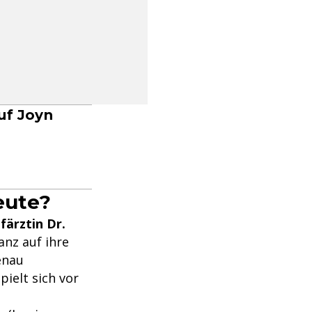
uf Joyn
eute?
färztin Dr.
anz auf ihre
enau
 spielt sich vor