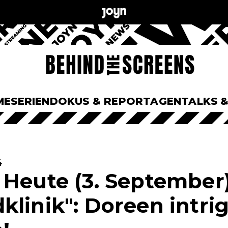
ME
SERIEN
DOKUS & REPORTAGEN
TALKS 
4
 Heute (3. September)
linik": Doreen intrig