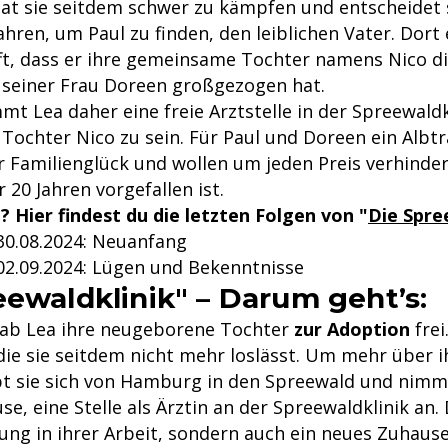
at sie seitdem schwer zu kämpfen und entscheidet 
hren, um Paul zu finden, den leiblichen Vater. Dort 
fft, dass er ihre gemeinsame Tochter namens Nico d
seiner Frau Doreen großgezogen hat.
t Lea daher eine freie Arztstelle in der Spreewaldk
 Tochter Nico zu sein. Für Paul und Doreen ein Albt
r Familienglück und wollen um jeden Preis verhinder
r 20 Jahren vorgefallen ist.
? Hier findest du die letzten Folgen von "
Die Spre
30.08.2024: Neuanfang
02.09.2024: Lügen und Bekenntnisse
eewaldklinik" – Darum geht’s:
gab Lea ihre neugeborene Tochter
zur Adoption
frei
die sie seitdem nicht mehr loslässt. Um mehr über i
bt sie sich von Hamburg in den Spreewald und nimmt
se, eine Stelle als Ärztin an der Spreewaldklinik an. 
lung in ihrer Arbeit, sondern auch ein neues Zuhause