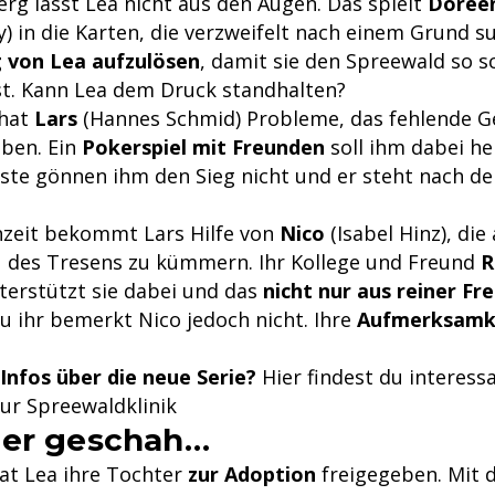
rg lässt Lea nicht aus den Augen. Das spielt
Doree
) in die Karten, die verzweifelt nach einem Grund s
g von Lea aufzulösen
, damit sie den Spreewald so s
st. Kann Lea dem Druck standhalten?
 hat
Lars
(Hannes Schmid) Probleme, das fehlende Ge
iben. Ein
Pokerspiel mit Freunden
soll ihm dabei he
te gönnen ihm den Sieg nicht und er steht nach de
nzeit bekommt Lars Hilfe von
Nico
(Isabel Hinz), die
des Tresens zu kümmern. Ihr Kollege und Freund
R
terstützt sie dabei und das
nicht nur aus reiner Fr
u ihr bemerkt Nico jedoch nicht. Ihre
Aufmerksamk
Infos über die neue Serie?
Hier findest du interess
ur Spreewaldklinik
her geschah…
hat Lea ihre Tochter
zur Adoption
freigegeben. Mit d