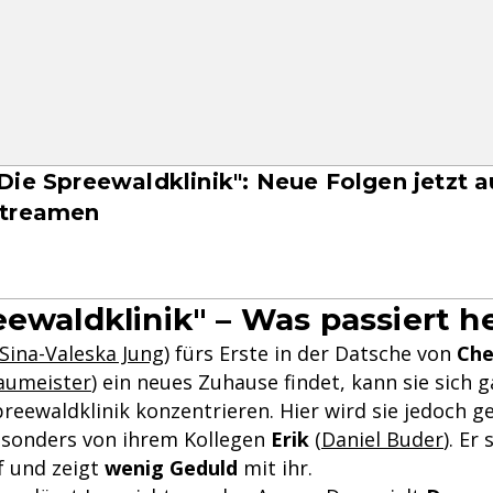
Die Spreewaldklinik": Neue Folgen jetzt a
streamen
eewaldklinik" – Was passiert h
Sina-Valeska Jung
) fürs Erste in der Datsche von
Che
aumeister
) ein neues Zuhause findet, kann sie sich g
preewaldklinik konzentrieren. Hier wird sie jedoch g
esonders von ihrem Kollegen
Erik
(
Daniel Buder
). Er
f und zeigt
wenig Geduld
mit ihr.