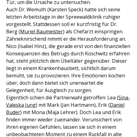
Tür, um die Ursache zu untersuchen.
Auch Dr. Wemuth (Karsten Speck) hatte sich seine
letzten Arbeitstage in der Spreewaldklinik ruhiger
vorgestellt. Stattdessen soll er kurzfristig für Dr.
Berg (
Muriel Baumeister
) als Chefarzt einspringen.
Zähneknirschend nimmt er die Herausforderung an.
Nico (Isabel Hinz), die gerade erst von den finanziellen
Konsequenzen des Betrugs durch Koschwitz erfahren
hat, steht plötzlich dem Übeltäter gegenüber. Dieser
liegt in einem Krankenhausbett, sichtlich darum
bemüht, sie zu provozieren. Ihre Emotionen kochen
über, doch dann bietet sich unerwartet die
Gelegenheit, für Ausgleich zu sorgen.
Eigentlich schien die Partnerwahl getroffen: Lea (
Sina-
Valeska Jung
) mit Mark (Jan Hartmann), Erik (
Daniel
Buder
) mit Mona (Maja Lehrer). Doch Lea und Erik
finden immer wieder zueinander. Verunsichert von
ihren eigenen Gefühlen, lassen sie sich in einem
unbeobachteten Moment zu einem Rückfall in alte