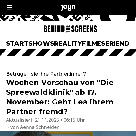
START
SHOWS
REALITY
FILME
SERIEN
DO
Betrügen sie ihre Partner:innen?
Wochen-Vorschau von "Die
Spreewaldklinik" ab 17.
November: Geht Lea ihrem
Partner fremd?
Aktualisiert:
21.11.2025 • 06:15 Uhr
von
Aenna Schneider