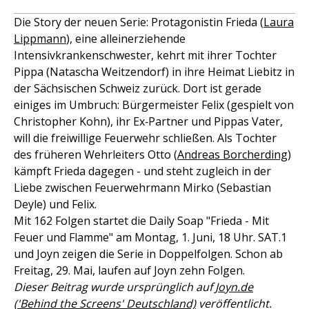
Die Story der neuen Serie: Protagonistin Frieda (
Laura
Lippmann
), eine alleinerziehende
Intensivkrankenschwester, kehrt mit ihrer Tochter
Pippa (Natascha Weitzendorf) in ihre Heimat Liebitz in
der Sächsischen Schweiz zurück. Dort ist gerade
einiges im Umbruch: Bürgermeister Felix (gespielt von
Christopher Kohn), ihr Ex‑Partner und Pippas Vater,
will die freiwillige Feuerwehr schließen. Als Tochter
des früheren Wehrleiters Otto (
Andreas Borcherding
)
kämpft Frieda dagegen - und steht zugleich in der
Liebe zwischen Feuerwehrmann Mirko (Sebastian
Deyle) und Felix.
Mit 162 Folgen startet die Daily Soap "Frieda - Mit
Feuer und Flamme" am Montag, 1. Juni, 18 Uhr. SAT.1
und Joyn zeigen die Serie in Doppelfolgen. Schon ab
Freitag, 29. Mai, laufen auf Joyn zehn Folgen.
Dieser Beitrag wurde ursprünglich auf
Joyn.de
('Behind the Screens' Deutschland)
veröffentlicht.