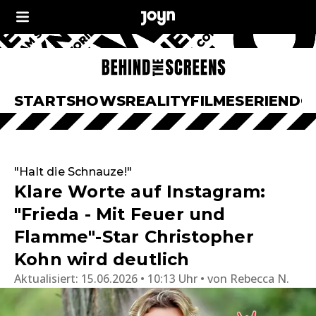
START
SHOWS
REALITY
FILME
SERIEN
DO
"Halt die Schnauze!"
Klare Worte auf Instagram:
"Frieda - Mit Feuer und
Flamme"-Star Christopher
Kohn wird deutlich
Aktualisiert:
15.06.2026 • 10:13 Uhr
von
Rebecca N.