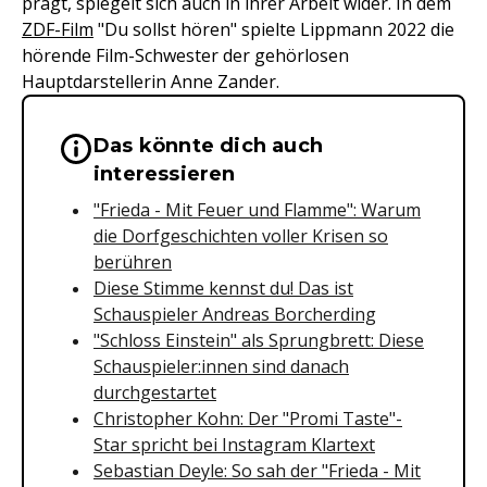
prägt, spiegelt sich auch in ihrer Arbeit wider. In dem
ZDF-
Film
"Du sollst hören" spielte Lippmann 2022 die
hörende Film-Schwester der gehörlosen
Hauptdarstellerin Anne Zander.
Das könnte dich auch
Wichtige Hinweise & Informationen 
interessieren
"Frieda - Mit Feuer und Flamme": Warum
die Dorfgeschichten voller Krisen so
berühren
Diese Stimme kennst du! Das ist
Schauspieler Andreas Borcherding
"Schloss Einstein" als Sprungbrett: Diese
Schauspieler:innen sind danach
durchgestartet
Christopher Kohn: Der "Promi Taste"-
Star spricht bei Instagram Klartext
Sebastian Deyle: So sah der "Frieda - Mit