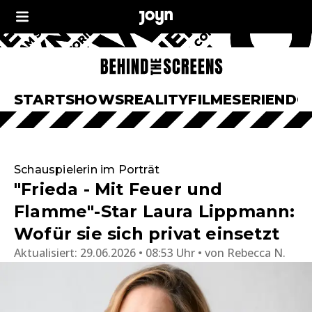
START
SHOWS
REALITY
FILME
SERIEN
DO
Schauspielerin im Porträt
"Frieda - Mit Feuer und
Flamme"-Star Laura Lippmann:
Wofür sie sich privat einsetzt
Aktualisiert:
29.06.2026 • 08:53 Uhr
von
Rebecca N.