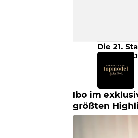
Die 21. S
J
Ibo im exklus
größten Highl