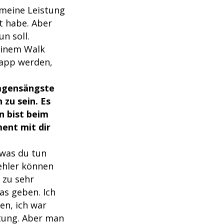
 meine Leistung
ht habe. Aber
n soll.
einem Walk
napp werden,
sagensängste
 zu sein. Es
n bist beim
ent mit dir
 was du tun
Fehler können
 zu sehr
as geben. Ich
en, ich war
stung. Aber man