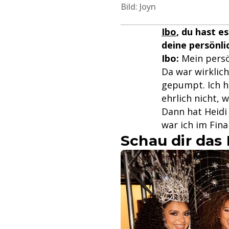
Bild: Joyn
Ibo
, du hast e
deine persönl
Ibo:
Mein persö
Da war wirklich
gepumpt. Ich ha
ehrlich nicht, 
Dann hat Heidi 
war ich im Final
Schau dir das