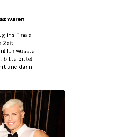
was waren
 ins Finale.
e Zeit
en! Ich wusste
 bitte bitte!'
rmt und dann