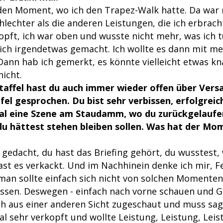
den Moment, wo ich den Trapez-Walk hatte. Da war
hlechter als die anderen Leistungen, die ich erbrac
opft, ich war oben und wusste nicht mehr, was ich tu
ch irgendetwas gemacht. Ich wollte es dann mit m
Dann hab ich gemerkt, es könnte vielleicht etwas k
icht.
taffel hast du auch immer wieder offen über Ver
fel gesprochen. Du bist sehr verbissen, erfolgreich
al eine Szene am Staudamm, wo du zurückgelaufe
u hättest stehen bleiben sollen. Was hat der Mom
 gedacht, du hast das Briefing gehört, du wusstest,
hast es verkackt. Und im Nachhinein denke ich mir, 
man sollte einfach sich nicht von solchen Momenten
assen. Deswegen - einfach nach vorne schauen und G
uch aus einer anderen Sicht zugeschaut und muss sag
 sehr verkopft und wollte Leistung, Leistung, Lei