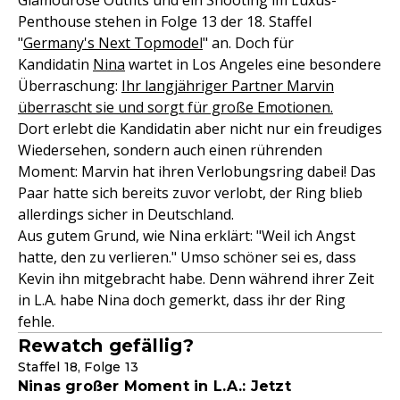
Glamouröse Outfits und ein Shooting im Luxus-
Penthouse stehen in Folge 13 der 18. Staffel
"
Germany's Next Topmodel
" an. Doch für
Kandidatin
Nina
wartet in Los Angeles eine besondere
Überraschung:
Ihr langjähriger Partner Marvin
überrascht sie und sorgt für große Emotionen.
Dort erlebt die Kandidatin aber nicht nur ein freudiges
Wiedersehen, sondern auch einen rührenden
Moment: Marvin hat ihren Verlobungsring dabei! Das
Paar hatte sich bereits zuvor verlobt, der Ring blieb
allerdings sicher in Deutschland.
Aus gutem Grund, wie Nina erklärt: "Weil ich Angst
hatte, den zu verlieren." Umso schöner sei es, dass
Kevin ihn mitgebracht habe. Denn während ihrer Zeit
in L.A. habe Nina doch gemerkt, dass ihr der Ring
fehle.
Rewatch gefällig?
Staffel 18, Folge 13
Ninas großer Moment in L.A.: Jetzt