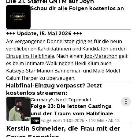
Die 21. Staffel GNTM auf Joyn
Schau dir alle Folgen kostenlos an
+++ Update, 15. Mai 2026 +++
Am vergangenen Donnerstag ging es für die neun
verbliebenen
Kandidatinnen
und
Kandidaten
um den
Einzug ins Halbfinale
. Nach einem
Job-Marathon
galt
es beim Intimate-Walk neben Heidi Klum auch
Katseye-Star Manon Bannerman und Male Model
Calum Harper zu überzeugen.
Halbfinal-Einzug verpasst? Jetzt
kostenlos streamen:
Germany's Next Topmodel
Folge 23: Die letzten Castings
und der Traum vom Halbfinale
Folge vom 14.05.2026 • 110 Min • Ab 12
Kerstin Schneider, die Frau mit der
Cover-Expertise