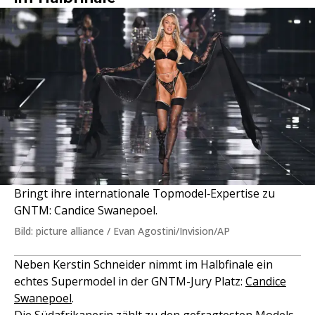
Bringt ihre internationale Topmodel‑Expertise zu
GNTM: Candice Swanepoel.
Bild: picture alliance / Evan Agostini/Invision/AP
Neben Kerstin Schneider nimmt im Halbfinale ein
echtes Supermodel in der GNTM-Jury Platz:
Candice
Swanepoel
.
Die Südafrikanerin zählt zu den gefragtesten Models