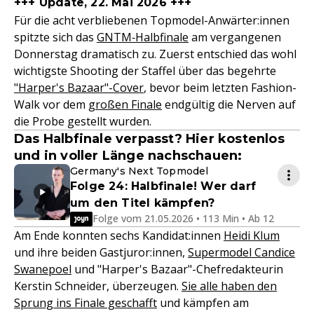
+++ Update, 22. Mai 2026 +++
Für die acht verbliebenen Topmodel-Anwärter:innen
spitzte sich das
GNTM‑Halbfinale
am vergangenen
Donnerstag dramatisch zu. Zuerst entschied das wohl
wichtigste Shooting der Staffel über das begehrte
"Harper's Bazaar"-Cover
, bevor beim letzten Fashion-
Walk vor dem
großen Finale
endgültig die Nerven auf
die Probe gestellt wurden.
Das Halbfinale verpasst? Hier kostenlos
und in voller Länge nachschauen:
Germany's Next Topmodel
Folge 24: Halbfinale! Wer darf
um den Titel kämpfen?
Folge vom 21.05.2026 • 113 Min • Ab 12
Am Ende konnten sechs Kandidat:innen
Heidi Klum
und ihre beiden Gastjuror:innen,
Supermodel Candice
Swanepoel
und "Harper's Bazaar"-Chefredakteurin
Kerstin Schneider, überzeugen.
Sie alle haben den
Sprung ins Finale geschafft
und kämpfen am