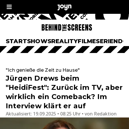
START
SHOWS
REALITY
FILME
SERIEN
DO
"Ich genieße die Zeit zu Hause"
Jürgen Drews beim
"HeidiFest": Zurück im TV, aber
wirklich ein Comeback? Im
Interview klärt er auf
Aktualisiert:
19.09.2025 • 08:25 Uhr
von
Redaktion