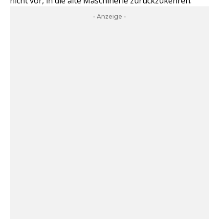
nicht vor, in die alte Maschinerie zurückzukehren."
- Anzeige -