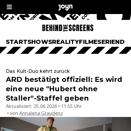
START
SHOWS
REALITY
FILME
SERIEN
DO
Das Kult-Duo kehrt zurück
ARD bestätigt offiziell: Es wird
eine neue "Hubert ohne
Staller"-Staffel geben
Aktualisiert:
25.06.2026 • 11:55 Uhr
von
Annalena Graudenz