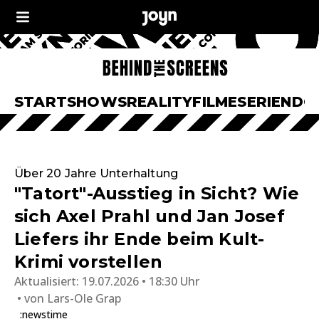
START
SHOWS
REALITY
FILME
SERIEN
DO
Über 20 Jahre Unterhaltung
"Tatort"-Ausstieg in Sicht? Wie
sich Axel Prahl und Jan Josef
Liefers ihr Ende beim Kult-
Krimi vorstellen
Aktualisiert:
19.07.2026 • 18:30 Uhr
von
Lars-Ole Grap
:newstime