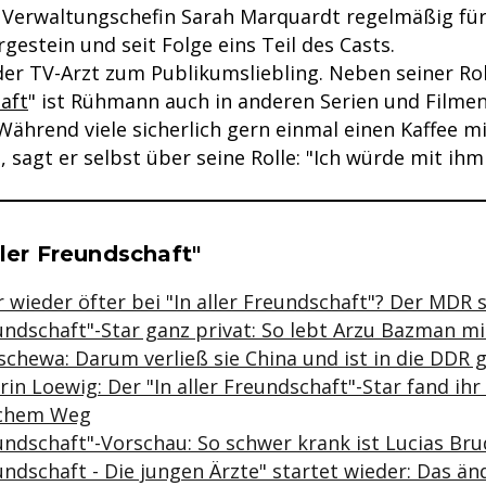
s Verwaltungschefin Sarah Marquardt regelmäßig für 
Urgestein und seit Folge eins Teil des Casts.
er TV-Arzt zum Publikumsliebling. Neben seiner Roll
aft
" ist Rühmann auch in anderen Serien und Filmen
 Während viele sicherlich gern einmal einen Kaffee m
 sagt er selbst über seine Rolle: "Ich würde mit ihm
se & Informationen zum Inhalt
ller Freundschaft"
 wieder öfter bei "In aller Freundschaft"? Der MDR s
eundschaft"-Star ganz privat: So lebt Arzu Bazman 
schewa: Darum verließ sie China und ist in die DDR 
in Loewig: Der "In aller Freundschaft"-Star fand ih
chem Weg
eundschaft"-Vorschau: So schwer krank ist Lucias Bru
eundschaft - Die jungen Ärzte" startet wieder: Das änd