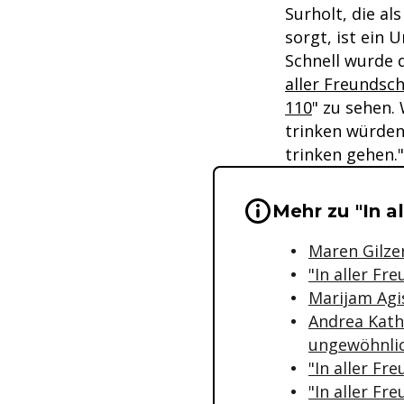
Surholt, die al
sorgt, ist ein 
Schnell wurde d
aller Freundsch
110
" zu sehen.
trinken würden,
trinken gehen."
Wichtige Hinwei
Mehr zu "In a
Maren Gilzer
"In aller Fr
Marijam Agi
Andrea Kathr
ungewöhnli
"In aller Fr
"In aller Fr