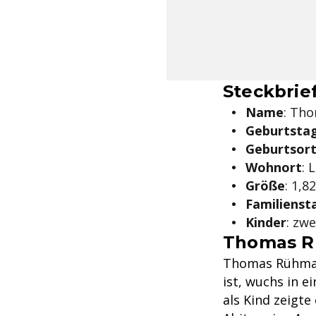
Steckbrie
Name
: Th
Geburtsta
Geburtsor
Wohnort
: 
Größe
: 1,8
Familienst
Kinder
: zw
Thomas R
Thomas Rühman
ist, wuchs in e
als Kind zeigt