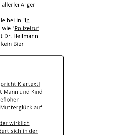
allerlei Ärger
e bei in "
In
 wie "
Polizeiruf
it Dr. Heilmann
 kein Bier
pricht Klartext!
mit Mann und Kind
geflohen
r Mutterglück auf
der wirklich
ert sich in der