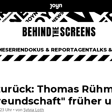
ME
SERIEN
DOKUS & REPORTAGEN
TALKS 
 zurück: Thomas Rüh
Freundschaft" früher u
:23 Uhr
von
Sylvia Loth