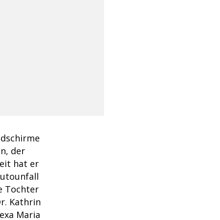
ildschirme
n, der
it hat er
utounfall
e Tochter
r. Kathrin
lexa Maria