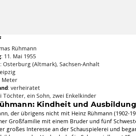
f
omas Rühmann
g
: 11. Mai 1955
t
: Osterburg (Altmark), Sachsen-Anhalt
Leipzig
2 Meter
and
: verheiratet
ei Töchter, ein Sohn, zwei Enkelkinder
ühmann: Kindheit und Ausbildun
n, der übrigens nicht mit Heinz Rühmann (1902-19
iner Großfamilie mit einem Bruder und fünf Schweste
e er großes Interesse an der Schauspielerei und beg