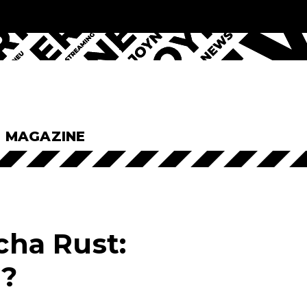
& MAGAZINE
cha Rust:
g?