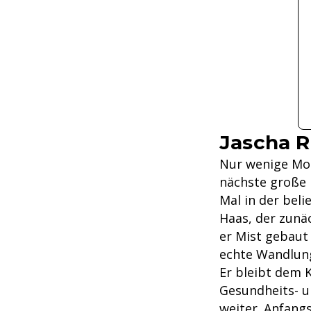
Jascha R
Nur wenige Mon
nächste große R
Mal in der beli
Haas, der zunä
er Mist gebaut 
echte Wandlun
Er bleibt dem 
Gesundheits- un
weiter. Anfang