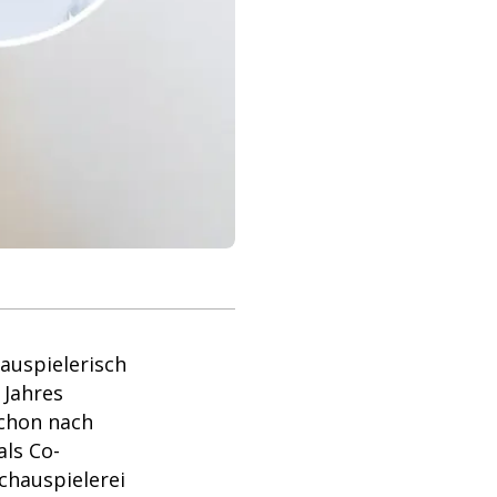
auspielerisch
 Jahres
schon nach
ls Co-
chauspielerei