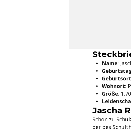
Steckbri
Name
: Jas
Geburtsta
Geburtsor
Wohnort
: 
Größe
: 1,7
Leidenscha
Jascha R
Schon zu Schul
der des Schulth