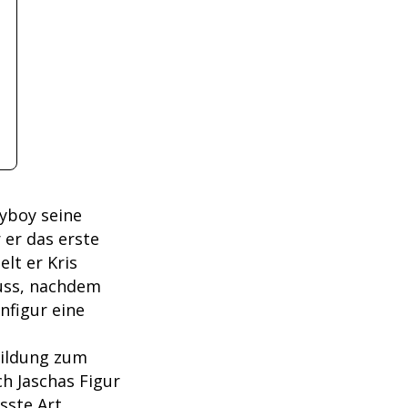
yboy seine
 er das erste
elt er Kris
muss, nachdem
nfigur eine
bildung zum
ch Jaschas Figur
sste Art