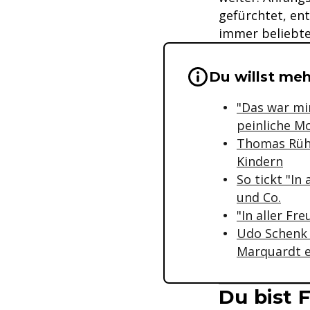
gefürchtet, en
immer beliebte
Wichtige Hinwei
Du willst meh
"Das war mir
peinliche 
Thomas Rühm
Kindern
So tickt "In
und Co.
"In aller F
Udo Schenk 
Marquardt e
Du bist 