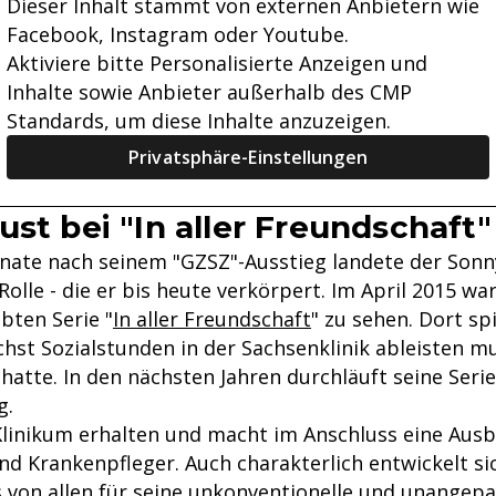
Dieser Inhalt stammt von externen Anbietern wie
Facebook, Instagram oder Youtube.
Aktiviere bitte Personalisierte Anzeigen und
Inhalte sowie Anbieter außerhalb des CMP
Standards, um diese Inhalte anzuzeigen.
Privatsphäre-Einstellungen
ust bei "In aller Freundschaft"
ate nach seinem "GZSZ"-Ausstieg landete der Sonn
olle - die er bis heute verkörpert. Im April 2015 war
ebten Serie "
In aller Freundschaft
" zu sehen. Dort spi
chst Sozialstunden in der Sachsenklinik ableisten 
hatte. In den nächsten Jahren durchläuft seine Serie
g.
Klinikum erhalten und macht im Anschluss eine Aus
d Krankenpfleger. Auch charakterlich entwickelt si
s von allen für seine unkonventionelle und unangepa