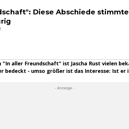
ndschaft": Diese Abschiede stimmt
rig
2
n "In aller Freundschaft" ist Jascha Rust vielen be
er bedeckt - umso größer ist das Interesse: Ist er 
- Anzeige -