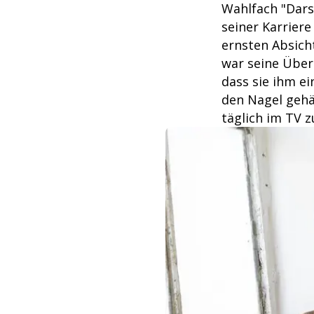
Wahlfach "Darst
seiner Karrier
ernsten Absicht
war seine Über
dass sie ihm ei
den Nagel gehän
täglich im TV z