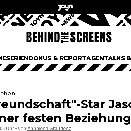
ME
SERIEN
DOKUS & REPORTAGEN
TALKS 
 sehen
Freundschaft"-Star Jas
einer festen Beziehun
:05 Uhr
von
Annalena Graudenz