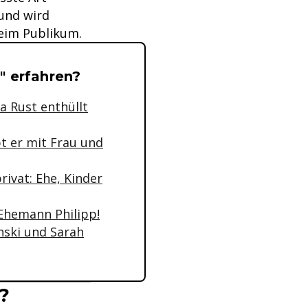
 und wird
beim Publikum.
t" erfahren?
a Rust enthüllt
t er mit Frau und
rivat: Ehe, Kinder
 Ehemann Philipp!
nski und Sarah
?