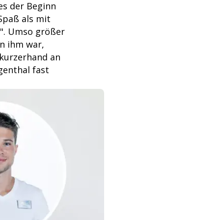
es der Beginn
Spaß als mit
en". Umso größer
on ihm war,
 kurzerhand an
genthal fast