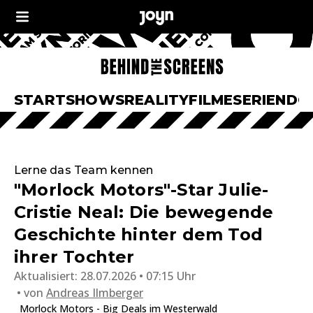
START
SHOWS
REALITY
FILME
SERIEN
DO
Lerne das Team kennen
"Morlock Motors"-Star Julie-
Cristie Neal: Die bewegende
Geschichte hinter dem Tod
ihrer Tochter
Aktualisiert:
28.07.2026 • 07:15 Uhr
von
Andreas Ilmberger
Morlock Motors - Big Deals im Westerwald