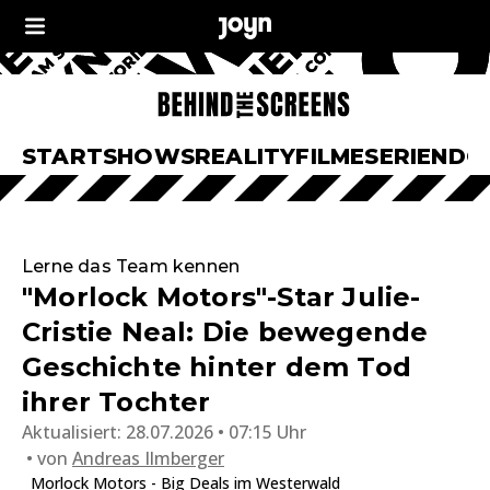
START
SHOWS
REALITY
FILME
SERIEN
DO
Lerne das Team kennen
"Morlock Motors"-Star Julie-
Cristie Neal: Die bewegende
Geschichte hinter dem Tod
ihrer Tochter
Aktualisiert:
28.07.2026 • 07:15 Uhr
von
Andreas Ilmberger
Morlock Motors - Big Deals im Westerwald