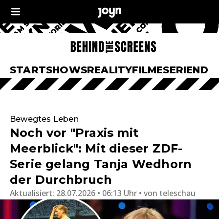
START
SHOWS
REALITY
FILME
SERIEN
DO
Bewegtes Leben
Noch vor "Praxis mit
Meerblick": Mit dieser ZDF-
Serie gelang Tanja Wedhorn
der Durchbruch
Aktualisiert:
28.07.2026 • 06:13 Uhr
von
teleschau