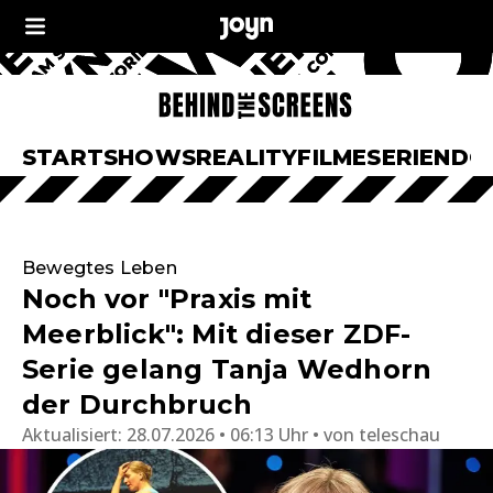
START
SHOWS
REALITY
FILME
SERIEN
DO
Bewegtes Leben
Noch vor "Praxis mit
Meerblick": Mit dieser ZDF-
Serie gelang Tanja Wedhorn
der Durchbruch
Aktualisiert:
28.07.2026 • 06:13 Uhr
von
teleschau