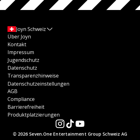
Joyn Schweiz
Über Joyn
Kontakt
Impressum
Jugendschutz
Datenschutz
Transparenzhinweise
Datenschutzeinstellungen
AGB
Compliance
Barrierefreiheit
Produktplatzierungen
© 2026 Seven.One Entertainment Group Schweiz AG