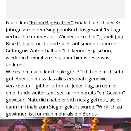
Nach dem
"Promi Big Brother"
-Finale hat sich der 33-
Jährige zu seinem Sieg geäußert. Insgesamt 15 Tage
verbrachte er im Haus. "Wieder in Freiheit", jubelt
Jimi
Blue Ochsenknecht
und spielt auf seinen früheren
Gefängnis-Aufenthalt an: "Ich kenne es ja schon,
wieder in Freiheit zu sein, aber hier ist es etwas
anderes."
Wie es ihm nach dem Finale geht? "Ich fühle mich sehr
gut. Aber ich muss das alles erstmal irgendwie
verarbeiten", gibt er offen zu. Jeder Tag, an dem er
eine Runde weiterkam, sei für ihn bereits "ein Gewinn"
gewesen. Natürlich habe er sich riesig gefreut, als er
dann im Finale zum Sieger gekürt wurde: "Wirklich zu
gewinnen ist für mich mehr als ein Bonus."