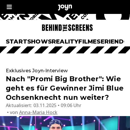
START
SHOWS
REALITY
FILME
SERIEN
DO
Exklusives Joyn-Interview
Nach "Promi Big Brother": Wie
geht es für Gewinner Jimi Blue
Ochsenknecht nun weiter?
Aktualisiert:
03.11.2025 • 09:06 Uhr
von
Anna-Maria Hock