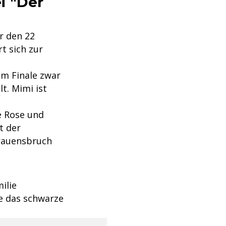
i "Der
r den 22
t sich zur
em Finale zwar
t. Mimi ist
te Rose und
t der
trauensbruch
ilie
ne das schwarze