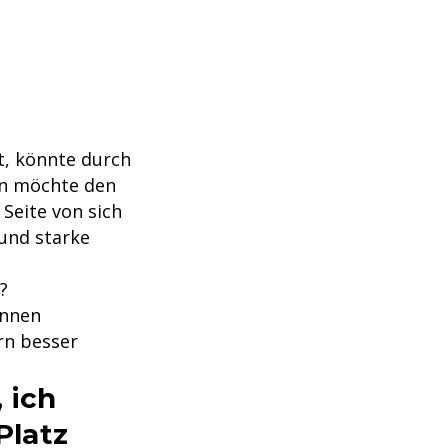
t, könnte durch
in möchte den
Seite von sich
 und starke
?
innen
rn besser
 ich
Platz