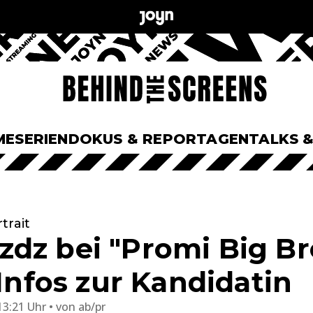
ME
SERIEN
DOKUS & REPORTAGEN
TALKS 
trait
dz bei "Promi Big Br
 Infos zur Kandidatin
13:21 Uhr
von
ab/pr