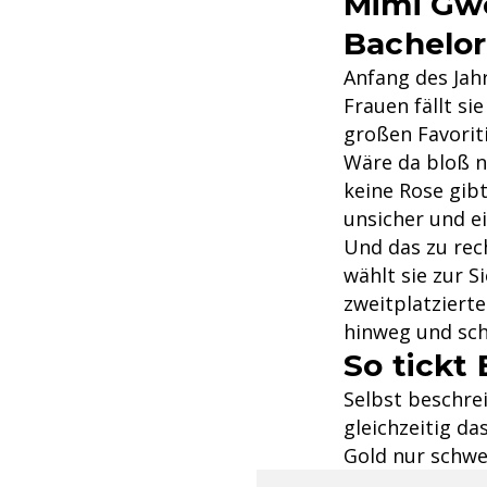
Mimi Gwo
Bachelor
Anfang des Jah
Frauen fällt si
großen Favoriti
Wäre da bloß n
keine Rose gibt
unsicher und ei
Und das zu rech
wählt sie zur S
zweitplatziert
hinweg und sch
So tickt
Selbst beschrei
gleichzeitig da
Gold nur schwe