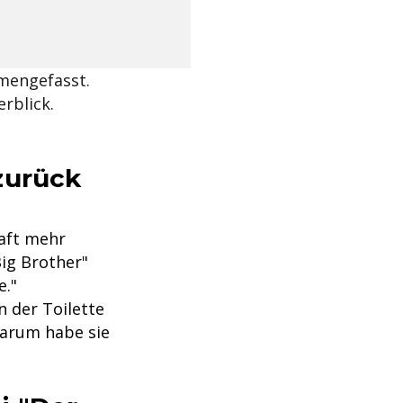
mengefasst.
rblick.
zurück
raft mehr
Big Brother"
e."
n der Toilette
Darum habe sie