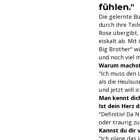
fühlen."
Die gelernte B
durch ihre Tei
Rose übergibt,
eiskalt ab. Mi
Big Brother" wil
und noch viel m
Warum machst 
"Ich muss den 
als die Heulsus
und jetzt will i
Man kennt dich
Ist dein Herz 
"Definitiv! Da 
oder traurig zu 
Kannst du dir 
"Ich plane das 