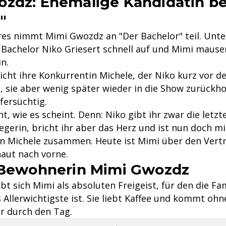
zdz: Ehemalige Kandidatin be
"
res nimmt Mimi Gwozdz an "Der Bachelor" teil. Unte
e Bachelor Niko Griesert schnell auf und Mimi mauser
n.
icht ihre Konkurrentin Michele, der Niko kurz vor d
, sie aber wenig später wieder in die Show zurückhol
fersüchtig.
t, wie es scheint. Denn: Niko gibt ihr zwar die letz
iegerin, bricht ihr aber das Herz und ist nun doch mi
en Michele zusammen. Heute ist Mimi über den Ver
aut nach vorne.
 Bewohnerin Mimi Gwozdz
bt sich Mimi als absoluten Freigeist, für den die Fam
s Allerwichtigste ist. Sie liebt Kaffee und kommt oh
r durch den Tag.