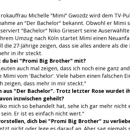
ürokauffrau Michelle "Mimi" Gwozdz wird dem TV-P
lnahme an "Der Bachelor" bekannt. Obwohl er Mimi s
 serviert "Bachelor" Niko Griesert seine Auserwählt
t ihrem Umzug nach Köln startet Mimi einen Neuanfa
l die 27-Jährige zeigen, dass sie alles andere als die
ehr in ihr steckt.
du bei "Promi Big Brother" mit?
Leuten auch mal zeigen, dass ich noch eine ganz and
e Mimi vom 'Bachelor'. Viele haben einen falschen E
ch zeigen, dass mehr in mir steckt."
 aus "Der Bachelor". Trotz letzter Rose wurdet ih
davon inzwischen geheilt?
Niko mich so behandelt hat, sehe ich gar mehr nicht e
sein. Er ist es einfach nicht wert."
vorstellen, dich bei "Promi Big Brother" zu verlieb
jetzt nicht oder lege es darauf an. Aber sag niemals