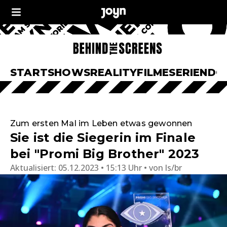
START
SHOWS
REALITY
FILME
SERIEN
DO
Zum ersten Mal im Leben etwas gewonnen
Sie ist die Siegerin im Finale
bei "Promi Big Brother" 2023
Aktualisiert:
05.12.2023 • 15:13 Uhr
von
ls/br