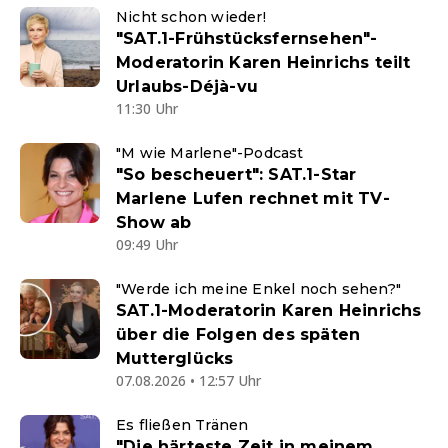
Nicht schon wieder!
"SAT.1-Frühstücksfernsehen"-
Moderatorin Karen Heinrichs teilt
Urlaubs-Déjà-vu
11:30 Uhr
"M wie Marlene"-Podcast
"So bescheuert": SAT.1-Star
Marlene Lufen rechnet mit TV-
Show ab
09:49 Uhr
"Werde ich meine Enkel noch sehen?"
SAT.1-Moderatorin Karen Heinrichs
über die Folgen des späten
Mutterglücks
07.08.2026 • 12:57 Uhr
Es fließen Tränen
"Die härteste Zeit in meinem