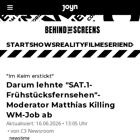
START
SHOWS
REALITY
FILME
SERIEN
DO
"Im Keim erstickt"
Darum lehnte "SAT.1-
Frühstücksfernsehen"-
Moderator Matthias Killing
WM-Job ab
Aktualisiert:
16.06.2026 • 13:05 Uhr
von
C3 Newsroom
:newstime